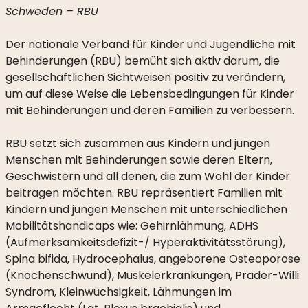
VISION
Schweden – RBU
SHARE:
Der nationale Verband für Kinder und Jugendliche mit
EIN
Behinderungen (RBU) bemüht sich aktiv darum, die
GLOBALES
gesellschaftlichen Sichtweisen positiv zu verändern,
NETZWERK
UND
um auf diese Weise die Lebensbedingungen für Kinder
WISSENSZENTRUM
mit Behinderungen und deren Familien zu verbessern.
WER
RBU setzt sich zusammen aus Kindern und jungen
IST
Menschen mit Behinderungen sowie deren Eltern,
WER
Geschwistern und all denen, die zum Wohl der Kinder
beitragen möchten. RBU repräsentiert Familien mit
JAHRESBERICHTE
Kindern und jungen Menschen mit unterschiedlichen
GESCHICHTE
Mobilitätshandicaps wie: Gehirnlähmung, ADHS
(Aufmerksamkeitsdefizit-/ Hyperaktivitätsstörung),
PARTNER
Spina bifida, Hydrocephalus, angeborene Osteoporose
(Knochenschwund), Muskelerkrankungen, Prader-Willi
TRANSPARENZ
Syndrom, Kleinwüchsigkeit, Lähmungen im