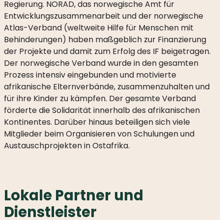
Regierung. NORAD, das norwegische Amt für
Entwicklungszusammenarbeit und der norwegische
UNTERSTÜTZER
Atlas-Verband (weltweite Hilfe für Menschen mit
DER
KONZERTREIHE
Behinderungen) haben maßgeblich zur Finanzierung
2026
der Projekte und damit zum Erfolg des IF beigetragen.
Der norwegische Verband wurde in den gesamten
UNTERSTÜTZER
Prozess intensiv eingebunden und motivierte
DER
afrikanische Elternverbände, zusammenzuhalten und
KONZERTREIHE
für ihre Kinder zu kämpfen. Der gesamte Verband
2025
förderte die Solidarität innerhalb des afrikanischen
Kontinentes. Darüber hinaus beteiligen sich viele
Mitglieder beim Organisieren von Schulungen und
Austauschprojekten in Ostafrika.
Lokale Partner und
Dienstleister