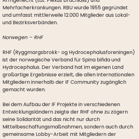
Armgeflecht (Lat. Plexus brachialis) und
PRESSE
Mehrfacherkrankungen. RBU wurde 1955 gegründet
LINKS
und umfasst mittlerweile 12.000 Mitglieder aus Lokal-
und Bezirksverbänden.
Norwegen – RHF
RHF (Ryggmargsbrokk- og Hydrocephalusforeningen)
ist der norwegische Verband für Spina bifida und
Hydrocephalus. Der Verband hat im eigenen Land
großartige Ergebnisse erzielt, die allen internationalen
Mitgliedern innerhalb der IF Community zugänglich
gemacht wurden.
INFOS
UND
Bei dem Aufbau der IF Projekte in verschiedenen
TICKETS
Entwicklungsländern zeigte der RHF ohne zu zögern
seine Solidarität und das nicht nur durch
KONZERTNACHRICHTEN
Mittelbeschaffungsmaßnahmen, sondern auch durch
gemeinsame Lobby-Arbeit mit Mitgliedern der
SPENDEN