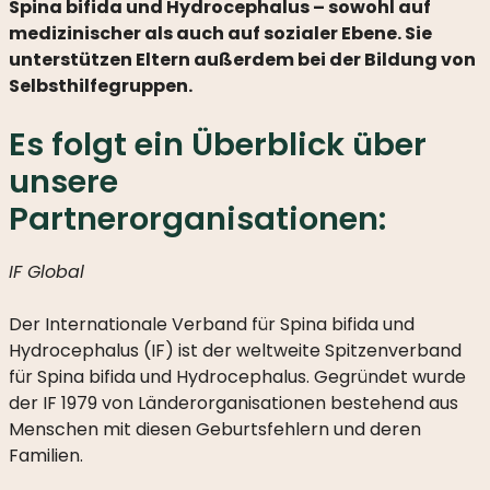
Spina bifida und Hydrocephalus – sowohl auf
medizinischer als auch auf sozialer Ebene. Sie
HILFE
unterstützen Eltern außerdem bei der Bildung von
ALS
Selbsthilfegruppen.
EINZELPERSON
Es folgt ein Überblick über
WAS
PASSIERT
unsere
MIT
IHRER
Partnerorganisationen:
SPENDE?
IF Global
Der Internationale Verband für Spina bifida und
Hydrocephalus (IF) ist der weltweite Spitzenverband
WAS
für Spina bifida und Hydrocephalus. Gegründet wurde
WIR
MACHEN
der IF 1979 von Länderorganisationen bestehend aus
Menschen mit diesen Geburtsfehlern und deren
MISSION
Familien.
UND