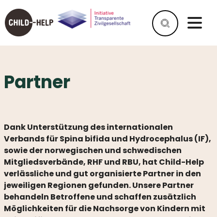
Partner
WAS
IST
SPINA
BIFIDA?
Dank Unterstützung des internationalen
WAS
Verbands für Spina bifida und Hydrocephalus (IF),
IST
sowie der norwegischen und schwedischen
HYDROCEPHALUS?
Mitgliedsverbände, RHF und RBU, hat Child-Help
HELFEN
verlässliche und gut organisierte Partner in den
SIE
jeweiligen Regionen gefunden. Unsere Partner
UNS
behandeln Betroffene und schaffen zusätzlich
ALS
Möglichkeiten für die Nachsorge von Kindern mit
UNTERNEHMEN