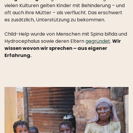
PRESSE
vielen Kulturen gelten Kinder mit Behinderung – und
oft auch ihre Mütter – als verflucht. Das erschwert
LINKS
es zusätzlich, Unterstützung zu bekommen.
Child-Help wurde von Menschen mit Spina bifida und
Hydrocephalus sowie deren Eltern
gegründet
.
Wir
wissen wovon wir sprechen – aus eigener
Erfahrung.
INFOS
UND
TICKETS
KONZERTNACHRICHTEN
SPENDEN