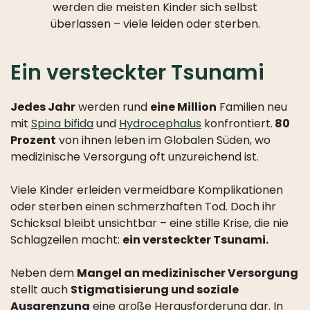
VISION
werden die meisten Kinder sich selbst
überlassen – viele leiden oder sterben.
SHARE:
EIN
GLOBALES
Ein versteckter Tsunami
NETZWERK
UND
Jedes Jahr
werden rund
eine Million
Familien neu
WISSENSZENTRUM
mit
Spina bifida
und
Hydrocephalus
konfrontiert.
80
WER
Prozent
von ihnen leben im Globalen Süden, wo
IST
medizinische Versorgung oft unzureichend ist.
WER
Viele Kinder erleiden vermeidbare Komplikationen
JAHRESBERICHTE
oder sterben einen schmerzhaften Tod. Doch ihr
Schicksal bleibt unsichtbar – eine stille Krise, die nie
GESCHICHTE
Schlagzeilen macht:
ein versteckter Tsunami.
PARTNER
Neben dem
Mangel an medizinischer Versorgung
TRANSPARENZ
stellt auch
Stigmatisierung und soziale
Ausgrenzung
eine große Herausforderung dar. In