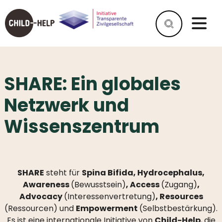
SHARE: Ein globales
WAS
IST
Netzwerk und
SPINA
BIFIDA?
Wissenszentrum
WAS
IST
HYDROCEPHALUS?
SHARE
steht für
Spina Bifida, Hydrocephalus,
HELFEN
Awareness
(Bewusstsein)
, Access
(Zugang)
,
SIE
Advocacy
(Interessenvertretung)
, Resources
UNS
(Ressourcen) und
Empowerment
(Selbstbestärkung).
ALS
UNTERNEHMEN
Es ist eine internationale Initiative von
Child-Help
, die