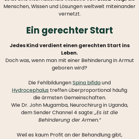
Menschen, Wissen und Lösungen weltweit miteinander
HILFE
vernetzt.
ALS
EINZELPERSON
Ein gerechter Start
WAS
PASSIERT
Jedes Kind verdient einen gerechten Start ins
MIT
Leben.
IHRER
Doch was, wenn man mit einer Behinderung in Armut
SPENDE?
geboren wird?
Die Fehlbildungen
Spina bifida
und
Hydrocephalus
treffen überproportional häufig
die ärmsten Gemeinschaften.
WAS
Wie Dr. John Mugamba, Neurochirurg in Uganda,
WIR
dem Sender Channel 4 sagte:
„Es ist die
MACHEN
Behinderung der Armen.“
MISSION
UND
Weil es kaum Profit an der Behandlung gibt,