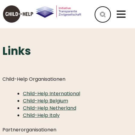
Links
WAS
IST
SPINA
BIFIDA?
Child-Help Organisationen
WAS
IST
Child-Help International
HYDROCEPHALUS?
Child-Help Belgium
HELFEN
Child-Help Netherland
SIE
Child-Help Italy
UNS
ALS
Partnerorganisationen
UNTERNEHMEN