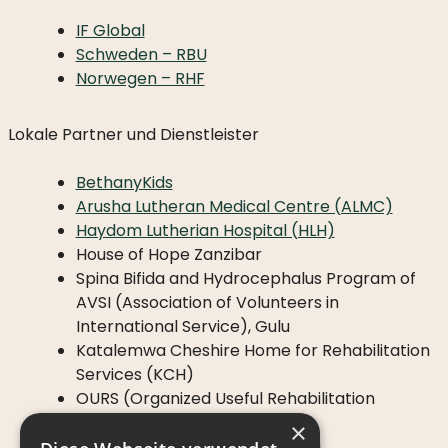
IF Global
HILFE
Schweden – RBU
ALS
Norwegen – RHF
EINZELPERSON
WAS
Lokale Partner und Dienstleister
PASSIERT
MIT
BethanyKids
IHRER
Arusha Lutheran Medical Centre (ALMC)
SPENDE?
Haydom Lutherian Hospital (HLH)
House of Hope Zanzibar
Spina Bifida and Hydrocephalus Program of
AVSI (Association of Volunteers in
WAS
International Service), Gulu
WIR
Katalemwa Cheshire Home for Rehabilitation
MACHEN
Services (KCH)
OURS (Organized Useful Rehabilitation
MISSION
Services), Mbarara
×
UND
CH-SBH (Child Help Spina Bifida