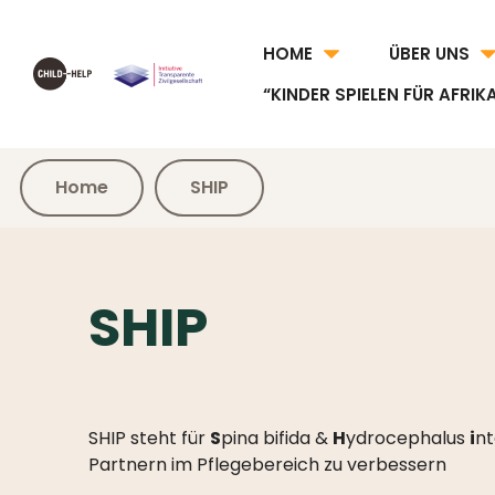
HOME
ÜBER UNS
“KINDER SPIELEN FÜR AFRIK
Home
SHIP
SHIP
SHIP steht für
S
pina bifida &
H
ydrocephalus
i
nt
Partnern im Pflegebereich zu verbessern