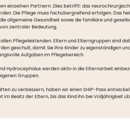
n einzelnen Partnern. Dies betrifft: das neurochirurgis
den. Die Pflege muss fachübergreifend erfolgen. Das heiß
 die allgemeine Gesundheit sowie die familiäre und gesells
i von zentraler Bedeutung.
len Pflegeleistenden. Eltern und Elterngruppen sind dabei
rden geschult, damit Sie ihre Kinder zu eigenständigen 
gsvolle Aufgaben im Pflegebereich.
d Hydrocephalus werden aktiv in die Elternarbeit einbezo
 eigenen Gruppen.
en zu verbessern, haben wir einen SHIP-Pass entwickelt.
t im Besitz der Eltern, bis das Kind ihn bei Volljährigkeit 