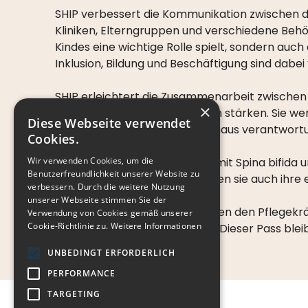
SHIP verbessert die Kommunikation zwischen de
Kliniken, Elterngruppen und verschiedene Behör
Kindes eine wichtige Rolle spielt, sondern auch
Inklusion, Bildung und Beschäftigung sind dabe
SHIP erleichtert die Zusammenarbeit zwischen al
×
wichtigen Aufgabe den Rücken stärken. Sie we
Diese Webseite verwendet
übernehmen auch darüber hinaus verantwortun
Cookies.
Wir verwenden Cookies, um die
Jugendliche und Erwachsene mit Spina bifida un
Benutzerfreundlichkeit unserer Website zu
Kinder. Davon abgesehen haben sie auch ihre
verbessern. Durch die weitere Nutzung
unserer Webseite stimmen Sie der
Um die Kommunikation zwischen den Pflegekräft
Verwendung von Cookies gemäß unserer
Cookie-Richtlinie zu.
Weitere Informationen
Eingriffe werden darin erfasst. Dieser Pass bleib
UNBEDINGT ERFORDERLICH
PERFORMANCE
TARGETING