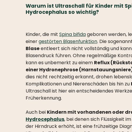
Warum ist Ultraschall für Kinder mit Sp
Hydrocephalus so wichtig?
Kinder, die mit
Spina bifida
geboren werden, le
einer
gestörten Blasenfunktion
. Die sogenan
Blase
entleert sich nicht vollständig und kan
Blasendruck führen. Ohne regelmäßige Kontro
kann es unbemerkt zu einem
Reflux (Rückst
einer Hydronephrose (Harnstauungsniere
dies nicht rechtzeitig erkannt, drohen lebens
Komplikationen und Nierenschäden bis hin zu
Ultraschall ist hier ein entscheidendes Werkz
Früherkennung.
Auch bei
Kindern mit vorhandenen oder d
Hydrocephalus
, bei denen sich Flüssigkeit i
der Hirndruck erhöht, ist eine frühzeitige Dia