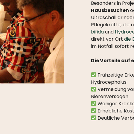
Besonders in Proj
Hausbesuchen
o
Ultraschall dring
Pflegekräfte, die
bifida
und
Hydroc
direkt vor Ort
die 
im Notfall sofort r
Die Vorteile auf e
Frühzeitige Er
Hydrocephalus
Vermeidung vo
Nierenversagen
Weniger Kranke
Erhebliche Kost
Deutliche Verbe