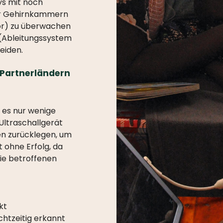
ys mit noch
er Gehirnkammern
quor) zu überwachen
(Ableitungssystem
heiden.
 Partnerländern
 es nur wenige
Ultraschallgerät
en zurücklegen, um
 ohne Erfolg, da
die betroffenen
kt
chtzeitig erkannt