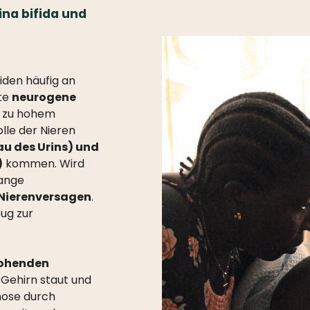
ina bifida und
iden häufig an
nte
neurogene
n zu hohem
lle der Nieren
au des Urins) und
)
kommen. Wird
lange
Nierenversagen
.
eug zur
rohenden
m Gehirn staut und
gnose durch