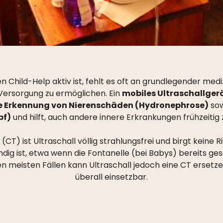
n Child-Help aktiv ist, fehlt es oft an grundlegender med
Versorgung zu ermöglichen. Ein
mobiles Ultraschallger
ge Erkennung von Nierenschäden (Hydronephrose)
sow
pf)
und hilft, auch andere innere Erkrankungen frühzeitig
 ist Ultraschall völlig strahlungsfrei und birgt keine Ri
ndig ist, etwa wenn die Fontanelle (bei Babys) bereits g
meisten Fällen kann Ultraschall jedoch eine CT ersetzen –
überall einsetzbar.